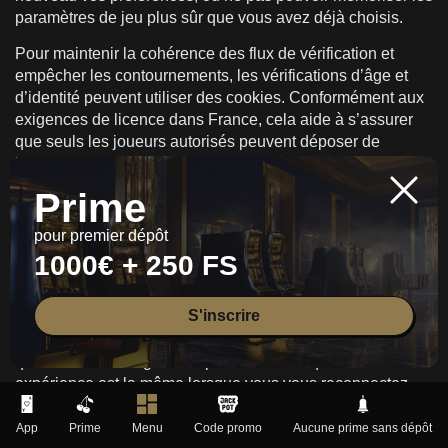
paramètres de jeu plus sûr que vous avez déjà choisis.
Pour maintenir la cohérence des flux de vérification et
empêcher les contournements, les vérifications d’âge et
d’identité peuvent utiliser des cookies. Conformément aux
exigences de licence dans France, cela aide à s’assurer
que seuls les joueurs autorisés peuvent déposer de
l’argent, placer des paris et encaisser des gains. Les
contrôles de cookies pour le jeu responsable peuvent aider
Prime
à se protéger contre les attaques au fil du temps. Si vous
définissez des rappels ou des limites de dépenses pour
pour premier dépôt
une session, les cookies peuvent mémoriser que vous
1000€ + 250 FS
avez accepté ces limites afin que le système continue
d’afficher des invites ou de rendre les actions plus
S'inscrire
difficiles. Même si vos limites sont stockées sur le serveur,
les cookies peuvent encore être utilisés pour mémoriser
qu’elles sont en vigueur et pour s’assurer que votre
expérience est la même lorsque vous vous reconnectez.
Dans votre navigateur, allez dans les paramètres de
App
Prime
Menu
Code promo
Aucune prime sans dépôt
confidentialité ou la bannière de cookies. Pour maintenir la