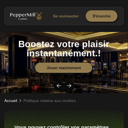
Se connecter
S'inscrire
Boostez votre plaisir
instantanément.!
Jouer maintenant
Accueil
Politique relative aux cookies
Vous pouvez contrôler vos paramètres